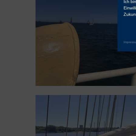
Ich bi
Einwil
Zukunf
Impress