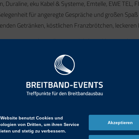
m, Duraline, eku Kabel & Systeme, Emtelle, EWE TEL
Gelegenheit für angeregte Gespräche und großen Spaß b
enden Getränken, köstlichen Franzbrötchen, leckeren
aus 1862 an der Kiellinie gemütlich ausklingen – bei 
soren und ihre Gäste, die diesen besonderen Tag mögl
ailing Event im Jahr 2027.
 Website benutzt Cookies und
Akzeptieren
ologien von Dritten, um ihren Service
ieten und stetig zu verbessern.