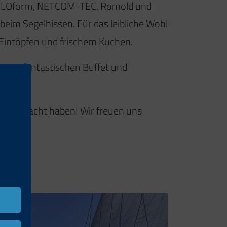
, FILOform, NETCOM-TEC, Romold und
eim Segelhissen. Für das leibliche Wohl
 Eintöpfen und frischem Kuchen.
einem fantastischen Buffet und
ich gemacht haben! Wir freuen uns